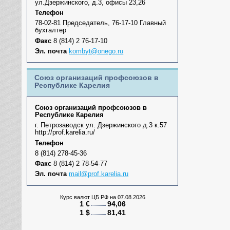
ул.Дзержинского, д.3, офисы 23,26
Телефон
78-02-81 Председатель, 76-17-10 Главный
бухгалтер
Факс
8 (814) 2 76-17-10
Эл. почта
kombyt@onego.ru
Союз организаций профсоюзов в
Республике Карелия
Союз организаций профсоюзов в
Республике Карелия
г. Петрозаводск ул. Дзержинского д.3 к.57
http://prof.karelia.ru/
Телефон
8 (814) 278-45-36
Факс
8 (814) 2 78-54-77
Эл. почта
mail@prof.karelia.ru
Курс валют ЦБ РФ
на 07.08.2026
1 €
94,06
1 $
81,41