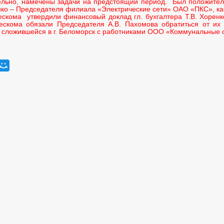
ельно, намечены задачи на предстоящий период. Был положител
ко – Председателя филиала «Электрические сети» ОАО «ПКС», как
скома утвердили финансовый доклад гл. бухгалтера Т.В. Хоренко 
ескома обязали Председателя А.В. Пахомова обратиться от их 
 сложившейся в г. Беломорск с работниками ООО «Коммунальные 