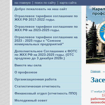
на главную
поиск по сайту
карта сайта
Добро пожаловать на наш сайт
Отраслевое тарифное соглашение по
ЖКХ РФ 2017-2022 годы.
Отраслевое тарифное соглашение по
ЖКХ РФ на 2023-2025 годы.
Отраслевое тарифное соглашение на
2023 - 2025 годы с "Союзом
коммунальных предприятий"
Дополнительное Соглашение к ФОТС
по ЖКХ РФ на 2023-2025 годы. (ОТС
продлено до 3 декабря 2028г.)
Вместе мы сила
Главная
→
О профсоюзе
Зас
Организационная работа
Статистическая отчетность
17 ноября 20
Финансовый отдел (отчетность ППО)
17 
работни
Молодежный совет
жизнеоб