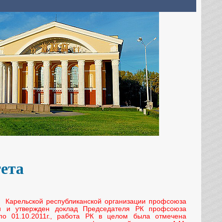
тета
а Карельской республиканской организации профсоюза
н и утвержден доклад Председателя РК профсоюза
по 01.10.2011г., работа РК в целом была отмечена