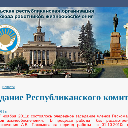
Новости
едание Республиканского коми
11 г.
ноября 2011г. состоялось очередное заседание членов Реском
ков жизнеобеспечения. В процессе работы был рассмотре
еспечения А.В. Пахомова за период работы с 01.10.2010г. 