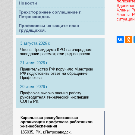
положит
Новости
Вдовичен
Члены Ре
Трехстороннее соглашение г.
Члены Р
Петрозаводск.
ситуации
Профсоюзы на защите прав
трудящихся.
3 августа 2026 г.
Члены Президиума КРО на очередном
заседании рассмотрели ряд вопросов.
21 июля 2026 г.
Правительство РФ поручило Минстрою
РФ подготовить ответ на обращение
Профсоюза.
20 июля 2026 г.
Профсоюз высоко оценил работу
руководителя технической инспекции
СОП в РК.
Карельская республиканская
организация профсоюза работников
жизнеобеспечения
185035, РК, г.Петрозаводск,