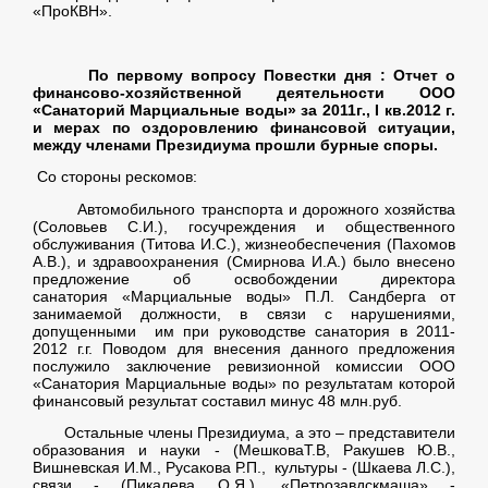
«ПроКВН».
По первому вопросу Повестки дня : Отчет о
финансово-хозяйственной деятельности ООО
«Санаторий Марциальные воды» за 2011г., I кв.2012 г.
и мерах по оздоровлению финансовой ситуации,
между членами Президиума прошли бурные споры.
Со стороны рескомов:
Автомобильного транспорта и дорожного хозяйства
(Соловьев С.И.), госучреждения и общественного
обслуживания (Титова И.С.), жизнеобеспечения (Пахомов
А.В.), и здравоохранения (Смирнова И.А.) было внесено
предложение об освобождении директора
санатория «Марциальные воды» П.Л. Сандберга от
занимаемой должности, в связи с нарушениями,
допущенными им при руководстве санатория в 2011-
2012 г.г. Поводом для внесения данного предложения
послужило заключение ревизионной комиссии ООО
«Санатория Марциальные воды» по результатам которой
финансовый результат составил минус 48 млн.руб.
Остальные члены Президиума, а это – представители
образования и науки - (МешковаТ.В, Ракушев Ю.В.,
Вишневская И.М., Русакова Р.П., культуры - (Шкаева Л.С.),
связи - (Пикалева О.Я.), «Петрозавдскмаша» -