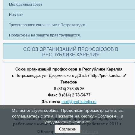
Молодежный совет
Новости
Трехстороннее соглашение г. Петрозаводск.
Профсоюзы на защите прав трудящихся.
СОЮЗ ОРГАНИЗАЦИЙ ПРОФСОЮЗОВ В
РЕСПУБЛИКЕ КАРЕЛИЯ
Союз организаций профсоюзов в Республике Карелия
г. Петрозаводск ул. Дзержинского д.3 к.57 http://prof.karelia.ru/
Телефон
8 (814) 278-45-36
Факс
8 (814) 2 78-54-77
Эл. почта
mail@prof.karelia.ru
Мы используем cookies. Продолжая просмотр сайта, вы
соглашаетесь с этим. Нажмите на кнопку «Согласен», и
Карельская республиканская организация профсоюза
уведомление исчезнет.
работников жизнеобеспечения, сайт работает с 2011 г.
Согласен
© Конструктор сайтов
Nubex.ru