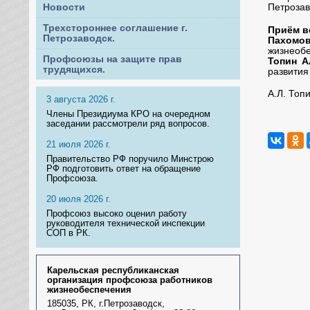
Петрозаво
Новости
Трехстороннее соглашение г.
Приём в
Петрозаводск.
Пахомо
жизнеобе
Профсоюзы на защите прав
Топин 
трудящихся.
развития
А.Л. Топ
3 августа 2026 г.
Члены Президиума КРО на очередном
заседании рассмотрели ряд вопросов.
21 июля 2026 г.
Правительство РФ поручило Минстрою
РФ подготовить ответ на обращение
Профсоюза.
20 июля 2026 г.
Профсоюз высоко оценил работу
руководителя технической инспекции
СОП в РК.
Карельская республиканская
организация профсоюза работников
жизнеобеспечения
185035, РК, г.Петрозаводск,