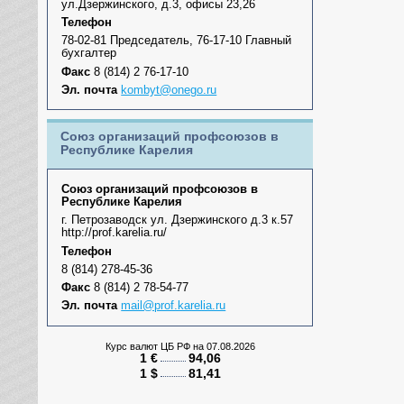
ул.Дзержинского, д.3, офисы 23,26
Телефон
78-02-81 Председатель, 76-17-10 Главный
бухгалтер
Факс
8 (814) 2 76-17-10
Эл. почта
kombyt@onego.ru
Союз организаций профсоюзов в
Республике Карелия
Союз организаций профсоюзов в
Республике Карелия
г. Петрозаводск ул. Дзержинского д.3 к.57
http://prof.karelia.ru/
Телефон
8 (814) 278-45-36
Факс
8 (814) 2 78-54-77
Эл. почта
mail@prof.karelia.ru
Курс валют ЦБ РФ
на 07.08.2026
1 €
94,06
1 $
81,41