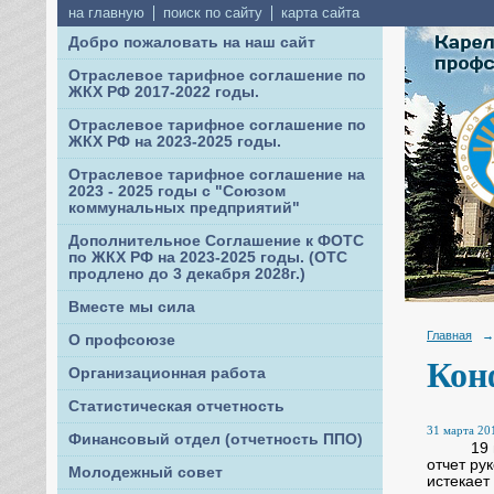
на главную
поиск по сайту
карта сайта
Добро пожаловать на наш сайт
Отраслевое тарифное соглашение по
ЖКХ РФ 2017-2022 годы.
Отраслевое тарифное соглашение по
ЖКХ РФ на 2023-2025 годы.
Отраслевое тарифное соглашение на
2023 - 2025 годы с "Союзом
коммунальных предприятий"
Дополнительное Соглашение к ФОТС
по ЖКХ РФ на 2023-2025 годы. (ОТС
продлено до 3 декабря 2028г.)
Вместе мы сила
Главная
→
О профсоюзе
Кон
Организационная работа
Статистическая отчетность
31 марта 201
Финансовый отдел (отчетность ППО)
19 март
отчет ру
Молодежный совет
истекает