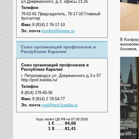
ул.Дзержинского, д.3, офисы 23,26
Телефон
78-02-81 Председатель, 76-17-10 Главный
бухгалтер
Факс
8 (814) 2 76-17-10
Эл. почта
kombyt@onego.ru
В Конфере
жизнеобе
Союз организаций профсоюзов в
Анхимов, 
Республике Карелия
Союз организаций профсоюзов в
Республике Карелия
г. Петрозаводск ул. Дзержинского д.3 к.57
http://prof.karelia.ru/
Телефон
8 (814) 278-45-36
Факс
8 (814) 2 78-54-77
Эл. почта
mail@prof.karelia.ru
Курс валют ЦБ РФ
на 07.08.2026
1 €
94,06
1 $
81,41