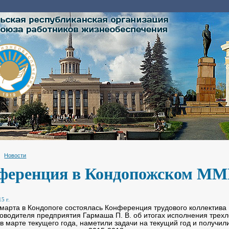
Новости
ференция в Кондопожском М
5 г.
а в Кондопоге состоялась Конференция трудового коллектива К
ководителя предприятия Гармаша П. В. об итогах исполнения трехл
 в марте текущего года, наметили задачи на текущий год и получил