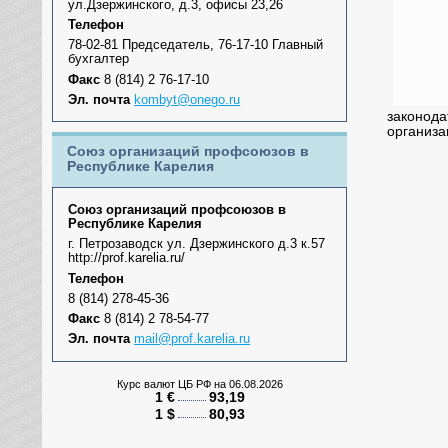
ул.Дзержинского, д.3, офисы 23,26
Телефон
78-02-81 Председатель, 76-17-10 Главный
бухгалтер
Факс
8 (814) 2 76-17-10
Эл. почта
kombyt@onego.ru
законода
организа
Союз организаций профсоюзов в
Республике Карелия
Союз организаций профсоюзов в
Республике Карелия
г. Петрозаводск ул. Дзержинского д.3 к.57
http://prof.karelia.ru/
Телефон
8 (814) 278-45-36
Факс
8 (814) 2 78-54-77
Эл. почта
mail@prof.karelia.ru
Курс валют ЦБ РФ
на 06.08.2026
1 €
93,19
1 $
80,93