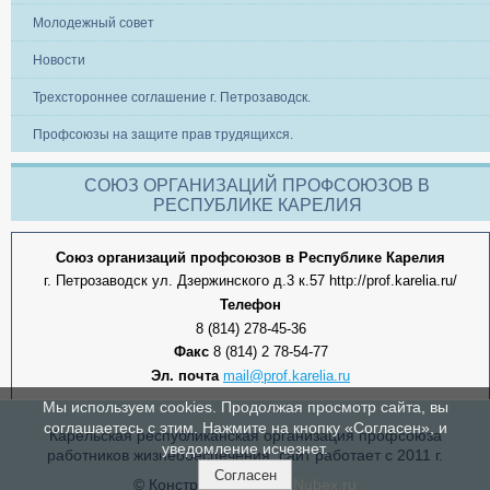
Молодежный совет
Новости
Трехстороннее соглашение г. Петрозаводск.
Профсоюзы на защите прав трудящихся.
СОЮЗ ОРГАНИЗАЦИЙ ПРОФСОЮЗОВ В
РЕСПУБЛИКЕ КАРЕЛИЯ
Союз организаций профсоюзов в Республике Карелия
г. Петрозаводск ул. Дзержинского д.3 к.57 http://prof.karelia.ru/
Телефон
8 (814) 278-45-36
Факс
8 (814) 2 78-54-77
Эл. почта
mail@prof.karelia.ru
Мы используем cookies. Продолжая просмотр сайта, вы
соглашаетесь с этим. Нажмите на кнопку «Согласен», и
Карельская республиканская организация профсоюза
уведомление исчезнет.
работников жизнеобеспечения, сайт работает с 2011 г.
Согласен
© Конструктор сайтов
Nubex.ru