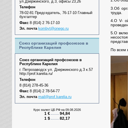
2.Об общ
ул.Дзержинского, д.3, офисы 23,26
Телефон
3.Об ор
труда.
78-02-81 Председатель, 76-17-10 Главный
бухгалтер
4.О V- 
Факс
8 (814) 2 76-17-10
проведен
Эл. почта
kombyt@onego.ru
5.О вклю
несостоя
представ
Союз организаций профсоюзов в
Республике Карелия
По всем 
Союз организаций профсоюзов в
Республике Карелия
г. Петрозаводск ул. Дзержинского д.3 к.57
http://prof.karelia.ru/
Телефон
8 (814) 278-45-36
Факс
8 (814) 2 78-54-77
Эл. почта
mail@prof.karelia.ru
Курс валют ЦБ РФ
на 09.08.2026
1 €
94,84
1 $
82,17