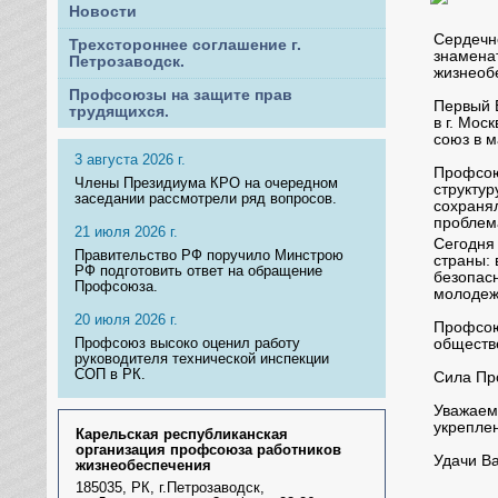
Новости
Сердечн
Трехстороннее соглашение г.
знамена
Петрозаводск.
жизнеоб
Профсоюзы на защите прав
Первый 
трудящихся.
в г. Мо
союз в 
3 августа 2026 г.
Профсою
Члены Президиума КРО на очередном
структу
заседании рассмотрели ряд вопросов.
сохраня
проблем
21 июля 2026 г.
Сегодня
Правительство РФ поручило Минстрою
страны: 
РФ подготовить ответ на обращение
безопас
Профсоюза.
молодеж
20 июля 2026 г.
Профсою
обществ
Профсоюз высоко оценил работу
руководителя технической инспекции
СОП в РК.
Сила Про
Уважаемы
укрепле
Карельская республиканская
организация профсоюза работников
Удачи Ва
жизнеобеспечения
185035, РК, г.Петрозаводск,