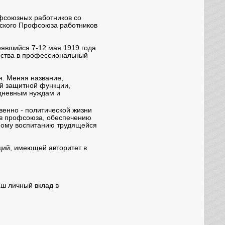
офсоюзных работников со
йского Профсоюза работников
явшийся 7-12 мая 1919 года
йства в профессиональный
. Меняя название,
ей защитной функции,
едневным нуждам и
енно - политической жизни
нов профсоюза, обеспечению
нному воспитанию трудящейся
ций, имеющей авторитет в
аш личный вклад в