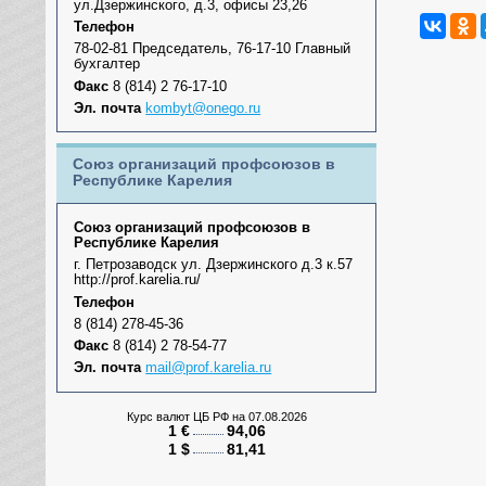
ул.Дзержинского, д.3, офисы 23,26
Телефон
78-02-81 Председатель, 76-17-10 Главный
бухгалтер
Факс
8 (814) 2 76-17-10
Эл. почта
kombyt@onego.ru
Союз организаций профсоюзов в
Республике Карелия
Союз организаций профсоюзов в
Республике Карелия
г. Петрозаводск ул. Дзержинского д.3 к.57
http://prof.karelia.ru/
Телефон
8 (814) 278-45-36
Факс
8 (814) 2 78-54-77
Эл. почта
mail@prof.karelia.ru
Курс валют ЦБ РФ
на 07.08.2026
1 €
94,06
1 $
81,41