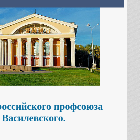
российского профсоюза
 Василевского.