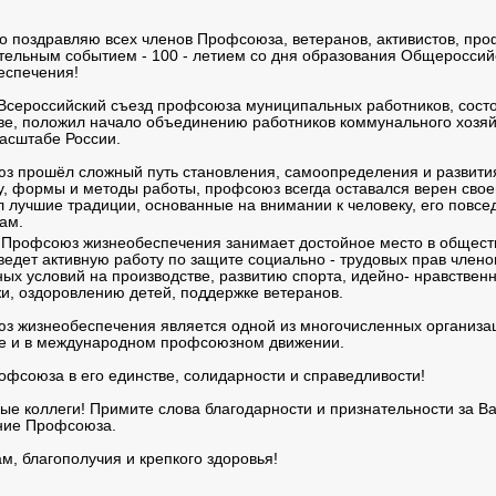
о поздравляю всех членов Профсоюза, ветеранов, активистов, пр
тельным событием - 100 - летием со дня образования Общеросси
еспечения!
Всероссийский съезд профсоюза муниципальных работников, состо
скве, положил начало объединению работников коммунального хозя
масштабе России.
з прошёл сложный путь становления, самоопределения и развития
ру, формы и методы работы, профсоюз всегда оставался верен сво
л лучшие традиции, основанные на внимании к человеку, его повс
ам.
 Профсоюз жизнеобеспечения занимает достойное место в обществ
ведет активную работу по защите социально - трудовых прав чле
ных условий на производстве, развитию спорта, идейно- нравстве
и, оздоровлению детей, поддержке ветеранов.
з жизнеобеспечения является одной из многочисленных организа
е и в международном профсоюзном движении.
фсоюза в его единстве, солидарности и справедливости!
е коллеги! Примите слова благодарности и признательности за В
ние Профсоюза.
м, благополучия и крепкого здоровья!