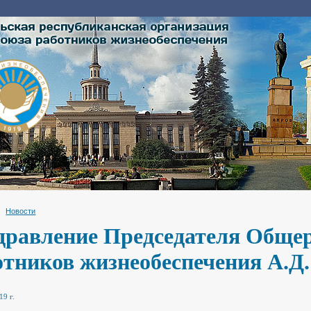
Новости
дравление Председателя Обще
отников жизнеобеспечения А.Д.
19 г.