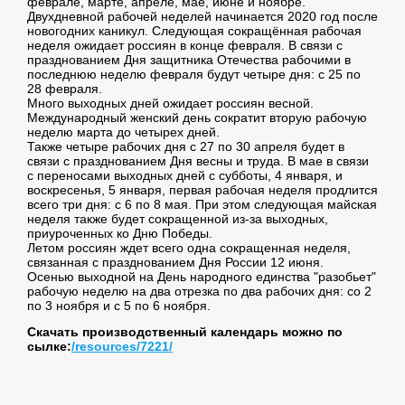
феврале, марте, апреле, мае, июне и ноябре.
Двухдневной рабочей неделей начинается 2020 год после
новогодних каникул. Следующая сокращённая рабочая
неделя ожидает россиян в конце февраля. В связи с
празднованием Дня защитника Отечества рабочими в
последнюю неделю февраля будут четыре дня: с 25 по
28 февраля.
Много выходных дней ожидает россиян весной.
Международный женский день сократит вторую рабочую
неделю марта до четырех дней.
Также четыре рабочих дня с 27 по 30 апреля будет в
связи с празднованием Дня весны и труда. В мае в связи
с переносами выходных дней с субботы, 4 января, и
воскресенья, 5 января, первая рабочая неделя продлится
всего три дня: с 6 по 8 мая. При этом следующая майская
неделя также будет сокращенной из-за выходных,
приуроченных ко Дню Победы.
Летом россиян ждет всего одна сокращенная неделя,
связанная с празднованием Дня России 12 июня.
Осенью выходной на День народного единства "разобьет"
рабочую неделю на два отрезка по два рабочих дня: со 2
по 3 ноября и с 5 по 6 ноября.
Скачать производственный календарь можно по
сылке:
/resources/7221/