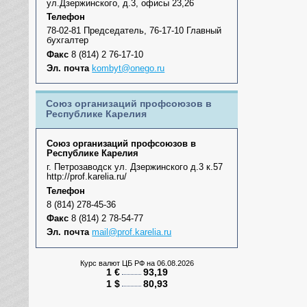
ул.Дзержинского, д.3, офисы 23,26
Телефон
78-02-81 Председатель, 76-17-10 Главный
бухгалтер
Факс
8 (814) 2 76-17-10
Эл. почта
kombyt@onego.ru
Союз организаций профсоюзов в
Республике Карелия
Союз организаций профсоюзов в
Республике Карелия
г. Петрозаводск ул. Дзержинского д.3 к.57
http://prof.karelia.ru/
Телефон
8 (814) 278-45-36
Факс
8 (814) 2 78-54-77
Эл. почта
mail@prof.karelia.ru
Курс валют ЦБ РФ
на 06.08.2026
1 €
93,19
1 $
80,93