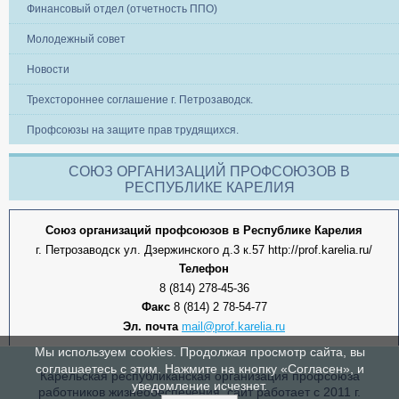
Финансовый отдел (отчетность ППО)
Молодежный совет
Новости
Трехстороннее соглашение г. Петрозаводск.
Профсоюзы на защите прав трудящихся.
СОЮЗ ОРГАНИЗАЦИЙ ПРОФСОЮЗОВ В
РЕСПУБЛИКЕ КАРЕЛИЯ
Союз организаций профсоюзов в Республике Карелия
г. Петрозаводск ул. Дзержинского д.3 к.57 http://prof.karelia.ru/
Телефон
8 (814) 278-45-36
Факс
8 (814) 2 78-54-77
Эл. почта
mail@prof.karelia.ru
Мы используем cookies. Продолжая просмотр сайта, вы
соглашаетесь с этим. Нажмите на кнопку «Согласен», и
Карельская республиканская организация профсоюза
уведомление исчезнет.
работников жизнеобеспечения, сайт работает с 2011 г.