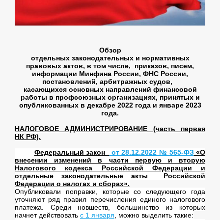
Обзор
отдельных законодательных и нормативных
правовых актов, в том числе, приказов, писем,
информации Минфина России, ФНС России,
постановлений, арбитражных судов,
касающихся основных направлений финансовой
работы в профсоюзных организациях, принятых и
опубликованных в декабре 2022 года и январе 2023
года.
НАЛОГОВОЕ АДМИНИСТРИРОВАНИЕ (часть первая
НК РФ).
Федеральный закон
от 28.12.2022 № 565-ФЗ
«О
внесении изменений в части первую и вторую
Налогового кодекса Российской Федерации и
отдельные законодательные акты Российской
Федерации о налогах и сборах».
Опубликовали поправки, которые со следующего года
уточняют ряд правил перечисления единого налогового
платежа. Среди новшеств, большинство из которых
начнет действовать
с 1 января
, можно выделить такие: