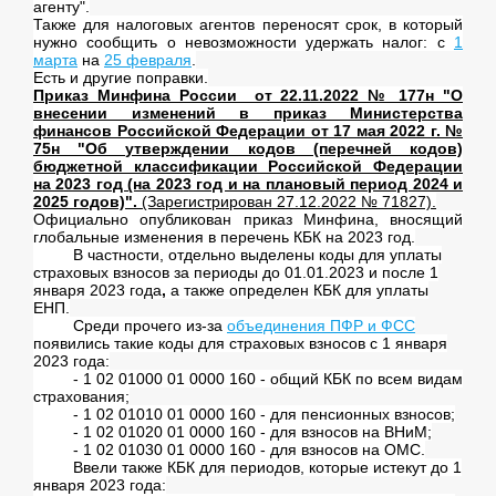
агенту".
Также для налоговых агентов переносят срок, в который
нужно сообщить о невозможности удержать налог: с
1
марта
на
25 февраля
.
Есть и другие поправки.
Приказ Минфина России от 22.11.2022 № 177н "О
внесении изменений в приказ Министерства
финансов Российской Федерации от 17 мая 2022 г. №
75н "Об утверждении кодов (перечней кодов)
бюджетной классификации Российской Федерации
на 2023 год (на 2023 год и на плановый период 2024 и
2025 годов)".
(Зарегистрирован 27.12.2022 № 71827).
Официально опубликован приказ Минфина, вносящий
глобальные изменения в перечень КБК на 2023 год.
В частности, отдельно выделены коды для уплаты
страховых взносов за периоды до 01.01.2023 и после 1
января 2023 года
,
а также определен КБК для уплаты
ЕНП.
Среди прочего из-за
объединения ПФР и ФСС
появились такие коды для страховых взносов с 1 января
2023 года:
- 1 02 01000 01 0000 160 - общий КБК по всем видам
страхования;
- 1 02 01010 01 0000 160 - для пенсионных взносов;
- 1 02 01020 01 0000 160 - для взносов на ВНиМ;
- 1 02 01030 01 0000 160 - для взносов на ОМС.
Ввели также КБК для периодов, которые истекут до 1
января 2023 года: