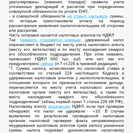
урегулированы (изменен порядок) правила учета
уточненных деклараций и расчетов при определении
совокупной обязанности по уплате ЕНП;
- в совокупной обязанности
не станут учитывать
суммы,
по которым приостановили уплату на период
рассмотрения заявления налогоплательщика об отсрочке
или рассрочке.
Часть поправок касается налоговых агентов по НДФЛ:
Так,
правило становится единым
: удержанный налог
перечисляют в бюджет по месту учета налогового агента
(месту его жительства) и по месту нахождения каждого
его обособленного подразделения. При этом неважно,
превышает НДФЛ 650 тыс. руб. или нет, как это
предусмотрено
сейчас
(п.7 ст.226 в прежней редакции):
"7. Сумма налога, исчисленная по налоговой ставке в
соответствии со статьей 224 настоящего Кодекса и
удержанная налоговым агентом у налогоплательщика, в
отношении которого он признается источником дохода,
перечисляется по месту учета налогового агента в
налоговом органе (месту его жительства), а также по
месту нахождения каждого его обособленного
подразделения" (абзац первый пункт 7 статья 226 НК РФ);
Налоговому агенту
доначислят
НДФЛ, если при проверке
обнаружат, что налог не удержали. «10. В случае
выявления по результатам проведенной налоговым
органом налоговой проверки факта неправомерного
неудержания налоговым агентом сумм налога указанные
суммы налога подлежат доначислению налоговому