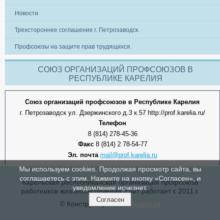
Новости
Трехстороннее соглашение г. Петрозаводск.
Профсоюзы на защите прав трудящихся.
СОЮЗ ОРГАНИЗАЦИЙ ПРОФСОЮЗОВ В
РЕСПУБЛИКЕ КАРЕЛИЯ
Союз организаций профсоюзов в Республике Карелия
г. Петрозаводск ул. Дзержинского д.3 к.57 http://prof.karelia.ru/
Телефон
8 (814) 278-45-36
Факс
8 (814) 2 78-54-77
Эл. почта
mail@prof.karelia.ru
Мы используем cookies. Продолжая просмотр сайта, вы
соглашаетесь с этим. Нажмите на кнопку «Согласен», и
Карельская республиканская организация профсоюза
уведомление исчезнет.
работников жизнеобеспечения, сайт работает с 2011 г.
Согласен
© Конструктор сайтов
Nubex.ru