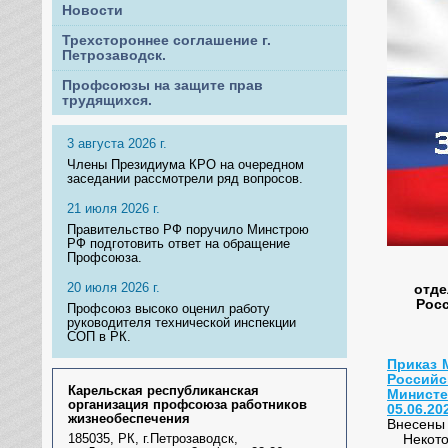
Новости
Трехстороннее соглашение г.
Петрозаводск.
Профсоюзы на защите прав
трудящихся.
3 августа 2026 г.
Члены Президиума КРО на очередном
заседании рассмотрели ряд вопросов.
21 июля 2026 г.
Правительство РФ поручило Минстрою
РФ подготовить ответ на обращение
Профсоюза.
20 июля 2026 г.
отде
Рос
Профсоюз высоко оценил работу
руководителя технической инспекции
СОП в РК.
Приказ 
Российс
Карельская республиканская
Министе
организация профсоюза работников
05.06.20
жизнеобеспечения
Внесены 
Некотор
185035, РК, г.Петрозаводск,