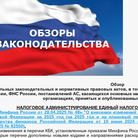
Обзор
льных законодательных и нормативных правовых актов, в то
сии, ФНС России, постановлений АС, касающихся основных 
организациях, принятых и опубликованных 
НАЛОГОВОЕ АДМИНИСТРИРОВАНИЕ ЕДИНЫЙ
НАЛОГОВ
Минфина России от 28.04.2025 № 48н "О внесении изменений
кой Федерации на 2025 год (на 2025 год и на плановый пе
рства финансов Российской Федерации от 10 июня 2024 
25 № 82550)
.
изменения в перечни КБК, установленные приказом Минфина Росси
ые перечни дополнены новыми кодами и направлениями расход