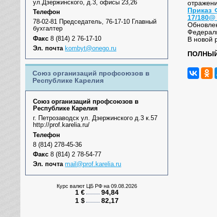
ул.Дзержинского, д.3, офисы 23,26
отражени
Приказ 
Телефон
17/180@
78-02-81 Председатель, 76-17-10 Главный
Обновле
бухгалтер
Федераль
Факс
8 (814) 2 76-17-10
В новой 
Эл. почта
kombyt@onego.ru
ПОЛНЫЙ
Союз организаций профсоюзов в
Республике Карелия
Союз организаций профсоюзов в
Республике Карелия
г. Петрозаводск ул. Дзержинского д.3 к.57
http://prof.karelia.ru/
Телефон
8 (814) 278-45-36
Факс
8 (814) 2 78-54-77
Эл. почта
mail@prof.karelia.ru
Курс валют ЦБ РФ
на 09.08.2026
1 €
94,84
1 $
82,17